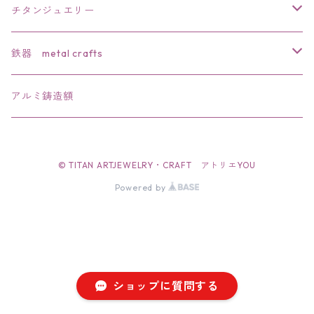
チタンジュエリー
リング
鉄器 metal crafts
ペンダント
干支
アルミ鋳造額
ブローチ
文鎮・置物
© TITAN ARTJEWELRY・CRAFT アトリエYOU
バレッタ
ペーパーナイフ
Powered by
簪
栓抜き
帯留
ショップに質問する
イアリング・ピアス