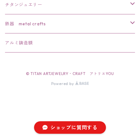
チタンジュエリー
リング
鉄器 metal crafts
ペンダント
干支
アルミ鋳造額
ブローチ
文鎮・置物
© TITAN ARTJEWELRY・CRAFT アトリエYOU
バレッタ
ペーパーナイフ
Powered by
簪
栓抜き
帯留
ショップに質問する
イアリング・ピアス