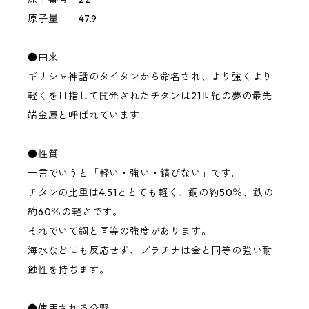
原子量 47.9
●由来
ギリシャ神話のタイタンから命名され、より強くより
軽くを目指して開発されたチタンは21世紀の夢の最先
端金属と呼ばれています。
●性質
一言でいうと「軽い・強い・錆びない」です。
チタンの比重は4.51ととても軽く、銅の約50％、鉄の
約60％の軽さです。
それでいて鋼と同等の強度があります。
海水などにも反応せず、プラチナは金と同等の強い耐
蝕性を持ちます。
●使用される分野