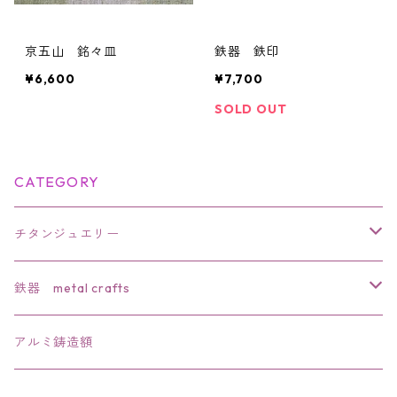
京五山 銘々皿
鉄器 鉄印
¥6,600
¥7,700
SOLD OUT
CATEGORY
チタンジュエリー
リング
鉄器 metal crafts
ペンダント
干支
アルミ鋳造額
ブローチ
文鎮・置物