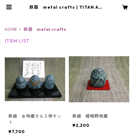
鉄器 metal crafts | TITAN ART
JEWELRY・CRAFT アトリエYO
U
HOME
鉄器 metal crafts
ITEM LIST
鉄器 お地蔵さん３体セッ
鉄器 嵯峨野地蔵
ト
¥2,200
¥7,700