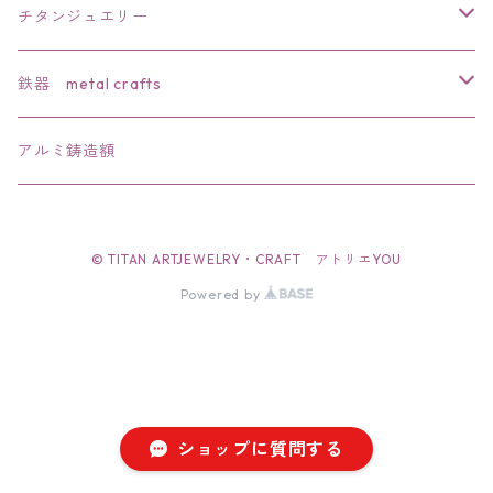
チタンジュエリー
リング
鉄器 metal crafts
ペンダント
干支
アルミ鋳造額
ブローチ
文鎮・置物
© TITAN ARTJEWELRY・CRAFT アトリエYOU
バレッタ
ペーパーナイフ
Powered by
簪
栓抜き
帯留
ショップに質問する
イアリング・ピアス