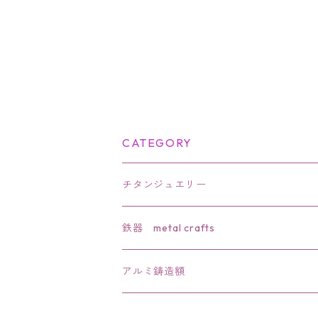
CATEGORY
チタンジュエリー
リング
鉄器 metal crafts
ペンダント
干支
アルミ鋳造額
ブローチ
文鎮・置物