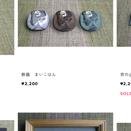
鉄器 まいこはん
京の
¥2,200
¥2,
SOL