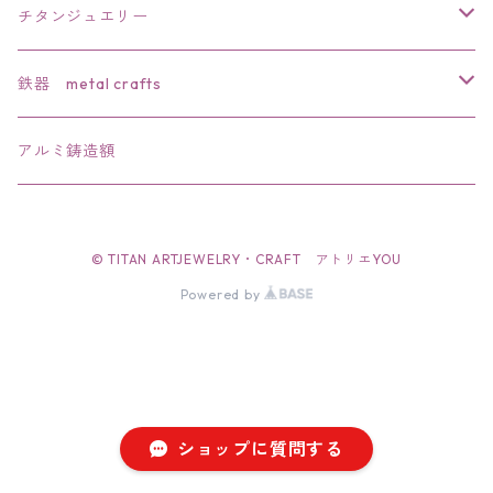
チタンジュエリー
リング
鉄器 metal crafts
ペンダント
干支
アルミ鋳造額
ブローチ
文鎮・置物
© TITAN ARTJEWELRY・CRAFT アトリエYOU
バレッタ
ペーパーナイフ
Powered by
簪
栓抜き
帯留
ショップに質問する
イアリング・ピアス