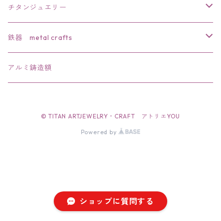
チタンジュエリー
リング
鉄器 metal crafts
ペンダント
干支
アルミ鋳造額
ブローチ
文鎮・置物
© TITAN ARTJEWELRY・CRAFT アトリエYOU
バレッタ
ペーパーナイフ
Powered by
簪
栓抜き
帯留
ショップに質問する
イアリング・ピアス