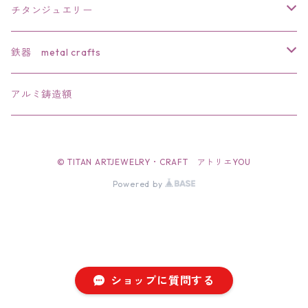
チタンジュエリー
リング
鉄器 metal crafts
ペンダント
干支
アルミ鋳造額
ブローチ
文鎮・置物
© TITAN ARTJEWELRY・CRAFT アトリエYOU
バレッタ
ペーパーナイフ
Powered by
簪
栓抜き
帯留
ショップに質問する
イアリング・ピアス